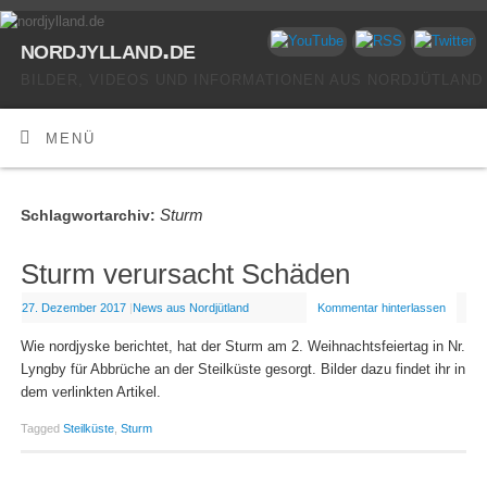
nordjylland.de
BILDER, VIDEOS UND INFORMATIONEN AUS NORDJÜTLAND
MENÜ
Sturm
Schlagwortarchiv:
Sturm verursacht Schäden
27. Dezember 2017
|
News aus Nordjütland
Kommentar hinterlassen
Wie nordjyske berichtet, hat der Sturm am 2. Weihnachtsfeiertag in Nr.
Lyngby für Abbrüche an der Steilküste gesorgt. Bilder dazu findet ihr in
dem verlinkten Artikel.
Tagged
Steilküste
,
Sturm