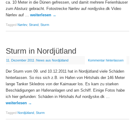
ca. 10 Meter in die Dünen gefressen, und damit mehrere Ferienhäuser
zum Absturz gebracht. Fotostrecke Nørlev auf nordjyske.dk Video
Nørlev auf …
weiterlesen
→
Tagged
Nørlev
,
Strand
,
Sturm
Sturm in Nordjütland
11. Dezember 2011
|
News aus Nordjütland
Kommentar hinterlassen
Der Sturm vom 09. und 10.12.2011 hat in Nordjütland viele Schäden
hinterlassen. So riss sich z.B. im Hafen von Hirtshals der 146 Meter
lange Tanker Skledros von der Kaimauer los. Es kam zu starken
Beschädigungen an Hafenanlagen und am Schiff. Einige Fotos habe
ich hier gefunden: Schäden in Hirtshals Auf nordjyske.dk …
weiterlesen
→
Tagged
Nordjütland
,
Sturm