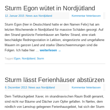
Sturm Egon wütet in Nordjütland
12. Januar 2015
|
News aus Nordjütland
Kommentar hinterlassen
Sturm Egon (hier in Deutschland hatte er den Namen Felix) hat am
letzten Wochenende in Nordjütland für massive Schäden gesorgt. Auf
den Strand gestürzte Ferienhäuser am Nørlev Strand, eine stark
beschädigte Redningsstation in Løkken, eingestürzte und umgefallene
Mauern im ganzen Land und starke Überschwemmungen sind die
Folgen. Ich habe hier …
weiterlesen
→
Tagged
Egon
,
Nordjütland
,
Sturm
Sturm lässt Ferienhäuser abstürzen
8. Dezember 2013
|
News aus Nordjütland
Kommentar hinterlassen
Dem Tiefdruckgebiet Xaver, im skandinavischen Raum Bodil genannt,
sind nicht nur Bäume und Dächer zum Opfer gefallen. In Nørlev, dem
nördlich von Lønstrup gelegenen Ferienhausgebiet, hat sich der Sturm