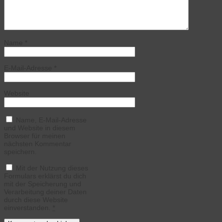
Name
*
E-Mail-Adresse
*
Website
Name, E-Mail-Adresse
und Website in diesem
Browser für meinen
nächsten Kommentar
speichern.
Mit der Nutzung dieses
Formulars erklärst du dich
mit der Speicherung und
Verarbeitung deiner Daten
durch diese Website
einverstanden.
*