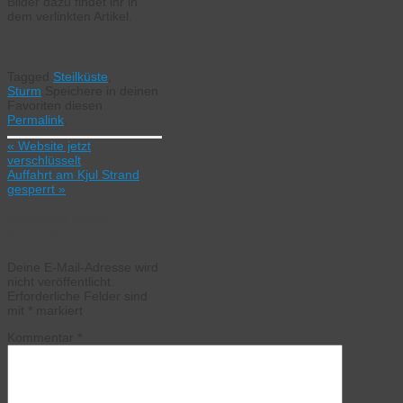
Bilder dazu findet ihr in
dem verlinkten Artikel.
Tagged
Steilküste
,
Sturm
.
Speichere in deinen
Favoriten diesen
Permalink
.
«
Website jetzt
verschlüsselt
Auffahrt am Kjul Strand
gesperrt
»
Schreibe einen
Kommentar
Deine E-Mail-Adresse wird
nicht veröffentlicht.
Erforderliche Felder sind
mit
*
markiert
Kommentar
*