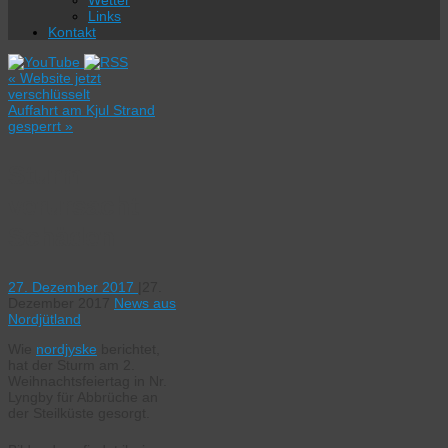
Wetter
Links
Kontakt
«
Website jetzt
verschlüsselt
Auffahrt am Kjul Strand
gesperrt
»
Sturm
verursacht
Schäden
27. Dezember 2017
|
27.
Dezember 2017
News aus
Nordjütland
Wie
nordjyske
berichtet,
hat der Sturm am 2.
Weihnachtsfeiertag in Nr.
Lyngby für Abbrüche an
der Steilküste gesorgt.