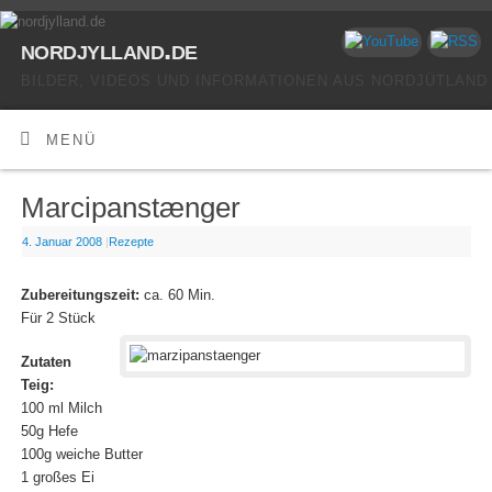
nordjylland.de
BILDER, VIDEOS UND INFORMATIONEN AUS NORDJÜTLAND
MENÜ
Marcipanstænger
4. Januar 2008
|
Rezepte
Zubereitungszeit:
ca. 60 Min.
Für 2 Stück
Zutaten
Teig:
100 ml Milch
50g Hefe
100g weiche Butter
1 großes Ei