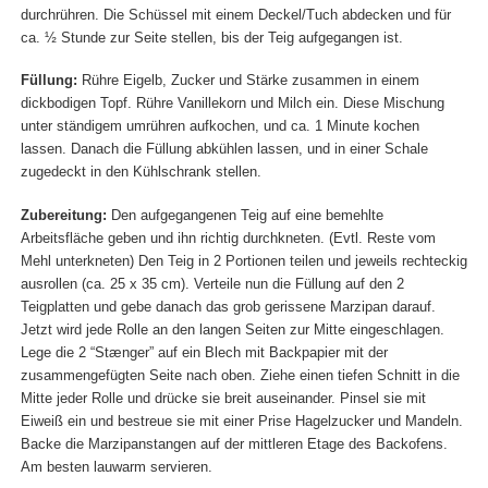
durchrühren. Die Schüssel mit einem Deckel/Tuch abdecken und für
ca. ½ Stunde zur Seite stellen, bis der Teig aufgegangen ist.
Füllung:
Rühre Eigelb, Zucker und Stärke zusammen in einem
dickbodigen Topf. Rühre Vanillekorn und Milch ein. Diese Mischung
unter ständigem umrühren aufkochen, und ca. 1 Minute kochen
lassen. Danach die Füllung abkühlen lassen, und in einer Schale
zugedeckt in den Kühlschrank stellen.
Zubereitung:
Den aufgegangenen Teig auf eine bemehlte
Arbeitsfläche geben und ihn richtig durchkneten. (Evtl. Reste vom
Mehl unterkneten) Den Teig in 2 Portionen teilen und jeweils rechteckig
ausrollen (ca. 25 x 35 cm). Verteile nun die Füllung auf den 2
Teigplatten und gebe danach das grob gerissene Marzipan darauf.
Jetzt wird jede Rolle an den langen Seiten zur Mitte eingeschlagen.
Lege die 2 “Stænger” auf ein Blech mit Backpapier mit der
zusammengefügten Seite nach oben. Ziehe einen tiefen Schnitt in die
Mitte jeder Rolle und drücke sie breit auseinander. Pinsel sie mit
Eiweiß ein und bestreue sie mit einer Prise Hagelzucker und Mandeln.
Backe die Marzipanstangen auf der mittleren Etage des Backofens.
Am besten lauwarm servieren.