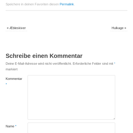
Speichere in deinen Favoriten diesen
Permalink
.
«
Æbleskiver
Hulkage
»
Schreibe einen Kommentar
Deine E-Mail-Adresse wird nicht veröffentlicht.
Erforderliche Felder sind mit
*
markiert
Kommentar
*
Name
*