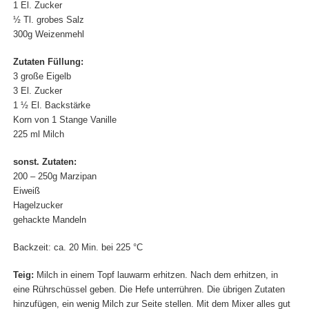
1 El. Zucker
½ Tl. grobes Salz
300g Weizenmehl
Zutaten Füllung:
3 große Eigelb
3 El. Zucker
1 ½ El. Backstärke
Korn von 1 Stange Vanille
225 ml Milch
sonst. Zutaten:
200 – 250g Marzipan
Eiweiß
Hagelzucker
gehackte Mandeln
Backzeit: ca. 20 Min. bei 225 °C
Teig:
Milch in einem Topf lauwarm erhitzen. Nach dem erhitzen, in
eine Rührschüssel geben. Die Hefe unterrühren. Die übrigen Zutaten
hinzufügen, ein wenig Milch zur Seite stellen. Mit dem Mixer alles gut