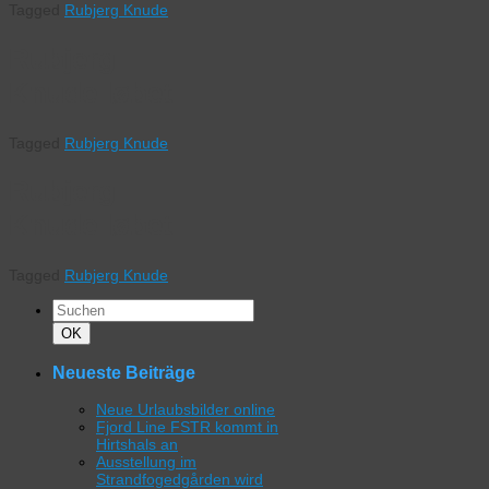
Tagged
Rubjerg Knude
Rubjerg
Knude løbet
Tagged
Rubjerg Knude
Rubjerg
Knude løbet
Tagged
Rubjerg Knude
Suchen
nach:
Suchen
OK
Neueste Beiträge
Neue Urlaubsbilder online
Fjord Line FSTR kommt in
Hirtshals an
Ausstellung im
Strandfogedgården wird