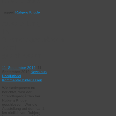
Knude løbet
Tagged
Rubjerg Knude
Ausstellung
im
Strandfogedgården
wird
geschlossen
11. September 2019
|
11.
September 2019
News aus
Nordjütland
Kommentar hinterlassen
Wie flaskeposten.nu
berichtet, wird der
Strandfogedgården bei
Rubjerg Knude
geschlossen. Wer die
Ausstellung auf dem ca. 2
km südlich von Rubjerg