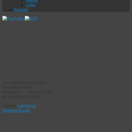
Wetter
Links
Kontakt
Schlagwortarchiv:
Rubjerg Knude
Rubjerg
Knude løbet
2023
u.a. mit dem Kinderlauf,
Marathon, Halb-
Marathon….. Start und Ziel
ist Hundelev Fælled
Tagged
Loenstrup
,
Rubjerg Knude
Rubjerg