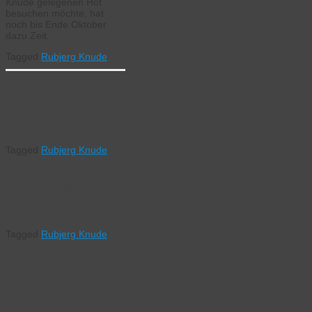
Knude gelegenen Hof
besuchen möchte, hat
noch bis Ende Oktober
dazu Zeit.
Tagged
Rubjerg Knude
Rubjerg
Knude løbet
Tagged
Rubjerg Knude
Rubjerg
Knude løbet
Tagged
Rubjerg Knude
Rubjerg
Knude løbet