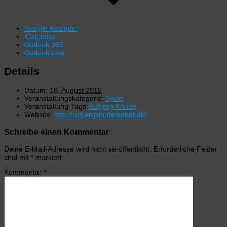
Google Kalender
iCalendar
Outlook 365
Outlook Live
Details
Datum:
16. August 2015
Veranstaltungskategorie:
Sport
Veranstaltung-Tags:
Rubjerg Knude
Website:
http://rubjergknudeloebet.dk/
Schreibe einen Kommentar
Deine E-Mail-Adresse wird nicht veröffentlicht.
Erforderliche Felder
sind mit
*
markiert
Kommentar
*