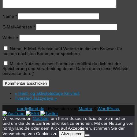
Name
*
E-Mail-Adresse
*
Website
Name, E-Mail-Adresse und Website in diesem Browser für
meinen nächsten Kommentar speichern.
Mit der Nutzung dieses Formulars erklärst du dich mit der
Speicherung und Verarbeitung deiner Daten durch diese Website
einverstanden.
*
«
Høst- og aktivitetsdage Knivholt
Tversted Jazzydays
»
nordjylland.de
| Präsentiert von
Mantra
&
WordPress.
Wir verwenden
Cookies
, um Ihren Besuch effizienter zu machen
und um die Benutzerfreundlichkeit zu erhöhen. Mit der Nutzung von
nordjylland.de oder dem Klick auf Akzeptieren, stimmen Sie der
Verwendung von Cookies zu.
Akzeptieren