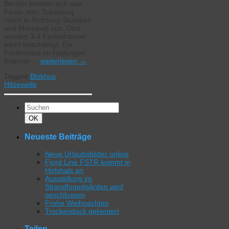
Bericht breitete sich das
Feuer vom Tobaksvej
rasch in Richtung Stumpen
und Moreavej aus. Dort
wurden 3-4 Ferienhäuser
leicht beschädigt. Ein
Ferienhaus im Højlyngen
brannte …
weiterlesen
→
Tagged
Blokhus
,
Hitzewelle
Suchen
nach:
Suchen
OK
Neueste Beiträge
Neue Urlaubsbilder online
Fjord Line FSTR kommt in
Hirtshals an
Ausstellung im
Strandfogedgården wird
geschlossen
Frohe Weihnachten
Trockendock gekentert
Teilen