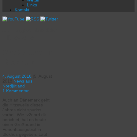
Wetter
Links
Kontakt
Schlagwortarchiv:
Hitzewelle
Großbrand in
Blokhus
4. August 2018
|
5. August
2018
News aus
Nordjütland
1 Kommentar
Auch an Dänemark geht
die Hitzewelle dieses
Jahres nicht spurlos
vorbei: Wie tv2nord.dk
berichtet, hat es heute
einen Großbrand im
Ferienhausgebiet in
Blokhus gegeben. Laut