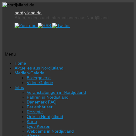
nordjylland.de
Bilder, Videos und Informationen aus Nordjütland
Menü
Zum
Home
Inhalt
Aktuelles aus Nordjütland
springen
Medien-Galerie
Bildergalerie
Video-Galerie
Infos
Veranstaltungen in Nordjütland
Fähren in Nordjütland
Dänemark FAQ
Ferienhäuser
Rezepte
Orte in Nordjütland
Karte
Lys / Kerzen
Webcams in Nordjütland