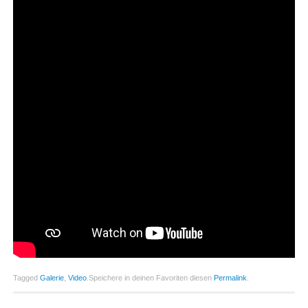
Tagged
Galerie
,
Video
.
Speichere in deinen Favoriten diesen
Permalink
.