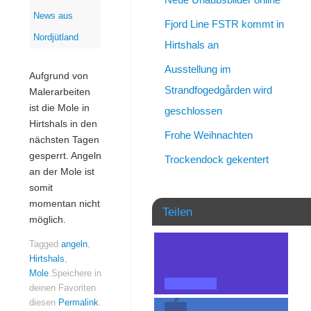
News aus
Fjord Line FSTR kommt in
Nordjütland
Hirtshals an
Ausstellung im
Aufgrund von
Strandfogedgården wird
Malerarbeiten
ist die Mole in
geschlossen
Hirtshals in den
Frohe Weihnachten
nächsten Tagen
gesperrt. Angeln
Trockendock gekentert
an der Mole ist
somit
momentan nicht
Teilen
möglich.
Tagged
angeln
,
Hirtshals
,
Mole
.
Speichere in
deinen Favoriten
diesen
Permalink
.