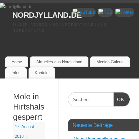
nordjylland.de
BILDER, VIDEOS UND INFORMATIONEN AUS
NORDJÜTLAND
Home
Aktuelles aus Nordjütland
Medien-Galerie
Infos
Kontakt
Mole in
OK
Hirtshals
gesperrt
Neueste Beiträge
17. August
2018
|
Neue Urlaubsbilder online