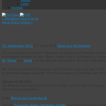
Wetter
Links
Kontakt
«
Mondfisch Anton ist tot
Neue Fotos Online
»
Arbeiten an Maersk Giant abgeschl
13. September 2012
|
17. März 2014
News aus Nordjütland
Da sich aktuell immer mehr Schlepper im Hafen von Hirtshals versamm
wohl abgeschlossen zu sein. Bisher haben sich 5 Schlepper im Hafen
20
,
Fenja
und
Skuld
) um die Maersk Giant sicher aus dem Hafenbeck
Als Termin ist auf der Homepage vom Hirtshals Havn noch der 13.09.
ist die Aktion wegen aktueller Sturmwarnungen auf Sonntag oder Mo
Update 19.09.2012
Die Maersk Giant liegt immer noch im Hafen, und auf der Homepage vo
Abfahrtszeit angegeben.
Link:
Bericht auf nordjyske.dk
Tagged
Bohrinsel
,
Hafen
,
Hirtshals
,
Schiffe
.
Speichere in deinen Favo