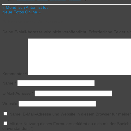
«
Mondfisch Anton ist tot
Neue Fotos Online
»
Schreibe einen Kommentar
Deine E-Mail-Adresse wird nicht veröffentlicht.
Erforderliche Felder s
Kommentar
*
Name
*
E-Mail-Adresse
*
Website
Name, E-Mail-Adresse und Website in diesem Browser für meine
Mit der Nutzung dieses Formulars erklärst du dich mit der Speic
einverstanden.
*