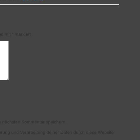
ind mit
*
markiert
n nächsten Kommentar speichern.
herung und Verarbeitung deiner Daten durch diese Website