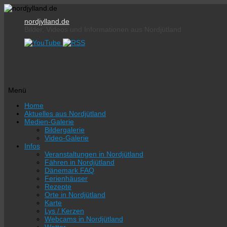
nordjylland.de
Bilder, Videos und Informationen aus Nordjütland
Menü
Zum
Home
Inhalt
Aktuelles aus Nordjütland
springen
Medien-Galerie
Bildergalerie
Video-Galerie
Infos
Veranstaltungen in Nordjütland
Fähren in Nordjütland
Dänemark FAQ
Ferienhäuser
Rezepte
Orte in Nordjütland
Karte
Lys / Kerzen
Webcams in Nordjütland