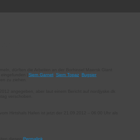
ossen
eln, dürften die Arbeiten an der Borhinsel Maersk Giant
 eingefunden (
Siem Garnet
,
Siem Topaz
,
Bugsier
en zu ziehen.
2012 angegeben, aber laut einem Bericht auf nordjyske.dk
ntag verschoben.
m Hirtshals Hafen ist jetzt der 21.09.2012 – 06:00 Uhr als
riten diesen
Permalink
.