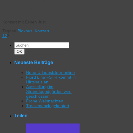
– Blokhus
Konzert mit Esben Just
Tagged
Blokhus
,
Konzert
1
2
3
Suchen
nach:
Suchen
OK
Neueste Beiträge
Neue Urlaubsbilder online
Fjord Line FSTR kommt in
Hirtshals an
Ausstellung im
Strandfogedgården wird
geschlossen
Frohe Weihnachten
Trockendock gekentert
Teilen