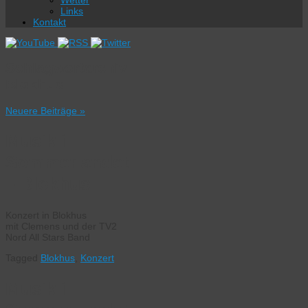
Wetter
Links
Kontakt
Schlagwortarchiv:
Blokhus
Neuere Beiträge
»
Musik i
Sommerlandet
– Blokhus
Konzert in Blokhus
mit Clemens und der TV2
Nord All Stars Band
Tagged
Blokhus
,
Konzert
Musik i