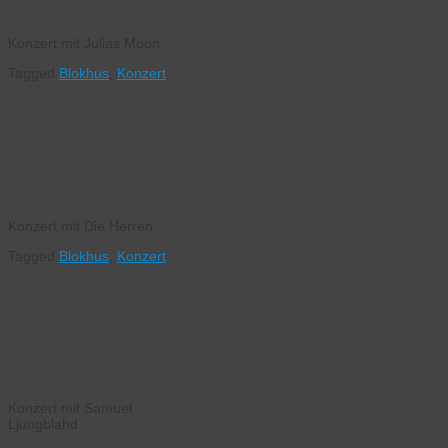
Konzert mit Julias Moon
Tagged
Blokhus
,
Konzert
Musik i
Sommerlandet
– Blokhus
Konzert mit Die Herren
Tagged
Blokhus
,
Konzert
Musik i
Sommerlandet
– Blokhus
Konzert mit Samuel
Ljungblahd