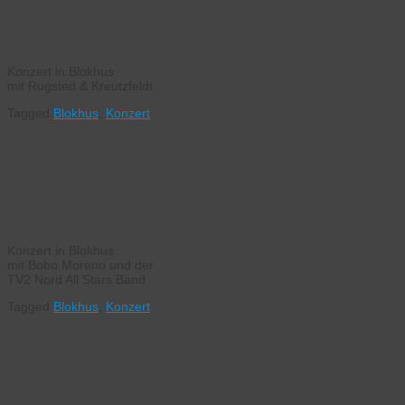
Sommerlandet
– Blokhus
Konzert in Blokhus
mit Rugsted & Kreutzfeldt
Tagged
Blokhus
,
Konzert
Musik i
Sommerlandet
– Blokhus
Konzert in Blokhus
mit Bobo Moreno und der
TV2 Nord All Stars Band
Tagged
Blokhus
,
Konzert
Musik i
Sommerlandet
– Blokhus