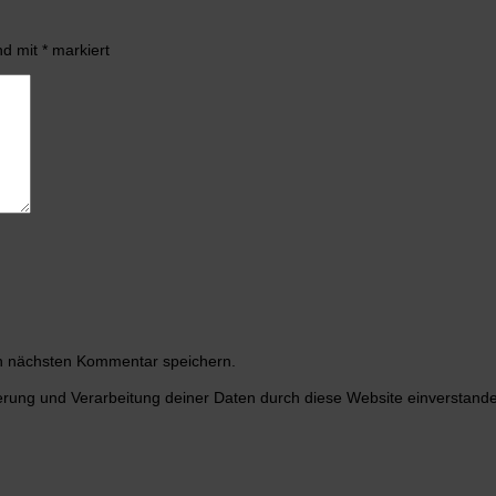
ind mit
*
markiert
n nächsten Kommentar speichern.
herung und Verarbeitung deiner Daten durch diese Website einverstand