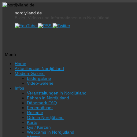
nordjylland.de
Bilder, Videos und Informationen aus Nordjütland
Menü
Zum
Home
Inhalt
Aktuelles aus Nordjütland
springen
Medien-Galerie
Bildergalerie
Video-Galerie
Infos
Veranstaltungen in Nordjütland
Fähren in Nordjütland
Dänemark FAQ
Ferienhäuser
Rezepte
Orte in Nordjütland
Karte
Lys / Kerzen
Webcams in Nordjütland