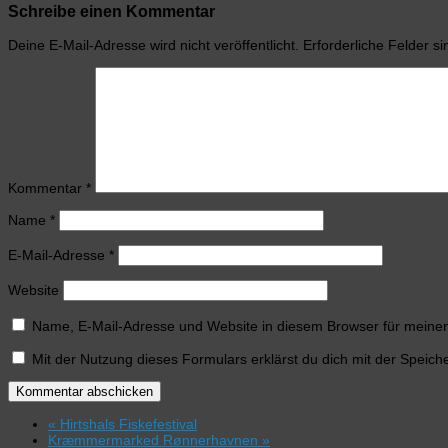
Schreibe einen Kommentar
Deine E-Mail-Adresse wird nicht veröffentlicht.
Erforderliche Felder s
Kommentar
*
Name
*
E-Mail-Adresse
*
Website
Name, E-Mail-Adresse und Website in diesem Browser für meine
Mit der Nutzung dieses Formulars erklärst du dich mit der Speic
«
Hirtshals Fiskefestival
Kræmmermarked Rønnerhavnen
»