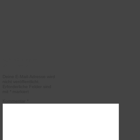
Schreibe einen
Kommentar
Deine E-Mail-Adresse wird
nicht veröffentlicht.
Erforderliche Felder sind
mit
*
markiert
Kommentar
*