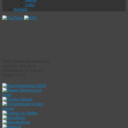
Wetter
Links
Kontakt
Tornby /
Hirtshals
08.2016
Diese Bilder stammen aus
unserem Urlaub in
Nordjütland im Juli und
August 2016.