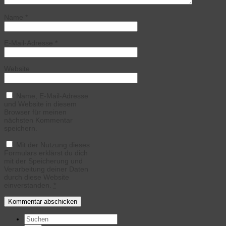
Name
*
E-Mail-Adresse
*
Website
Name, E-Mail-Adresse
und Website in diesem
Browser für meinen
nächsten Kommentar
speichern.
Mit der Nutzung dieses
Formulars erklärst du dich
mit der Speicherung und
Verarbeitung deiner Daten
durch diese Website
einverstanden.
*
Suchen
nach: