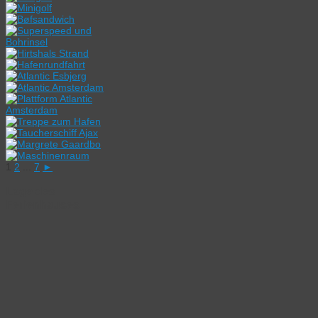
1
2
...
7
►
Lage des
Ferienhauses