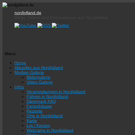
nordjylland.de
Bilder, Videos und Informationen aus Nordjütland
Menü
Zum
Home
Inhalt
Aktuelles aus Nordjütland
springen
Medien-Galerie
Bildergalerie
Video-Galerie
Infos
Veranstaltungen in Nordjütland
Fähren in Nordjütland
Dänemark FAQ
Ferienhäuser
Rezepte
Orte in Nordjütland
Karte
Lys / Kerzen
Webcams in Nordjütland