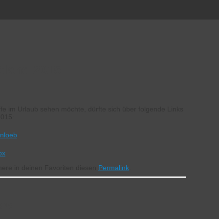
tland 2015
iffe im Urlaub sehen möchte, dürfte sich über folgende Links
2015:
anloeb
px
here in deinen Favoriten diesen
Permalink
.
2015