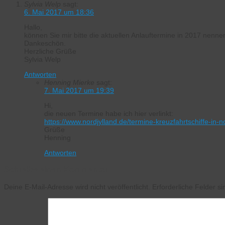
Sylvia Welp
sagt:
6. Mai 2017 um 18:36
Hallo,
können Sie mir bitte die aktuellen Anlauftermine in 2017 nenne
Dankeschön.
Herzliche Grüße
Sylvia Welp
Antworten
Henning Mierke
sagt:
7. Mai 2017 um 19:39
Hi,
die neuen Termine habe ich hier verlinkt:
https://www.nordjylland.de/termine-kreuzfahrtschiffe-in-
Grüße
Henning
Antworten
Schreibe einen Kommentar
Deine E-Mail-Adresse wird nicht veröffentlicht.
Erforderliche Felder s