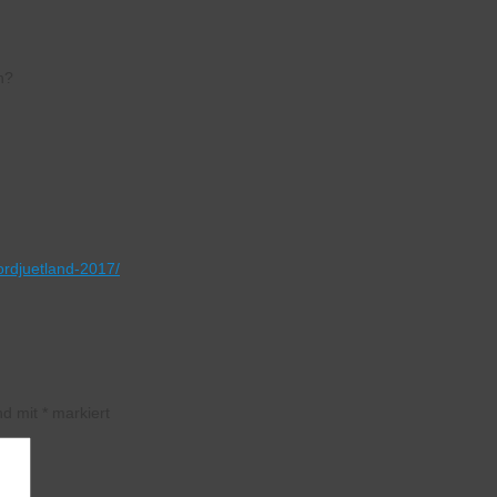
n?
nordjuetland-2017/
ind mit
*
markiert