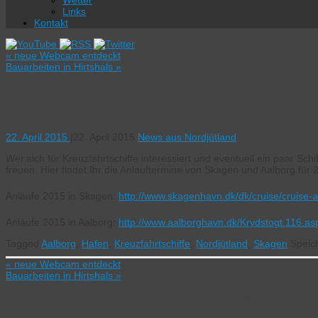
Wetter
Links
Kontakt
«
neue Webcam entdeckt
Bauarbeiten in Hirtshals
»
Termine Kreuzfahrtschiffe in Nordjü
22. April 2015
|
22. April 2015
News aus Nordjütland
Wer sich für Kreuzfahrtschiffe interessiert und eventuell ein paar Sch
freuen. Hier findet Ihr die Anlauftermine von Skagen und Aalborg für 
Anläufe 2015 in Skagen:
http://www.skagenhavn.dk/dk/cruise/cruise-
Anläufe 2015 in Aalborg:
http://www.aalborghavn.dk/Krydstogt.116.as
Tagged
Aalborg
,
Hafen
,
Kreuzfahrtschiffe
,
Nordjütland
,
Skagen
.
Speic
«
neue Webcam entdeckt
Bauarbeiten in Hirtshals
»
2 Antworten zu
Termine Kreuzfahrtschiffe in Nordjütland 