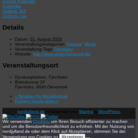
Google Kalender
iCalendar
Outlook 365
Outlook Live
Details
Datum:
01. August 2020
Veranstaltungskategorien:
Festival
,
Musik
Veranstaltung-Tags:
Fjerritslev
Website:
http://www.vesterhavsrock.dk/
Veranstaltungsort
Dyrskuepladsen, Fjerritslev
Brøndumvej 18
Fjerritslev
,
9690
Dänemark
«
Bindslev Ny Musikfestival
Rubjerg Knude løbet
»
nordjylland.de
| Präsentiert von
Mantra
&
WordPress.
Wir verwenden
Cookies
, um Ihren Besuch effizienter zu machen
und um die Benutzerfreundlichkeit zu erhöhen. Mit der Nutzung von
nordjylland.de oder dem Klick auf Akzeptieren, stimmen Sie der
Verwendung von Cookies zu.
Akzeptieren