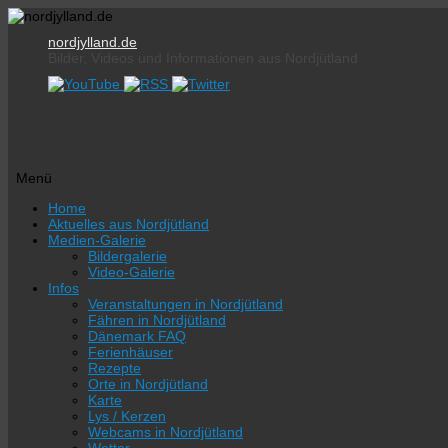
nordjylland.de
Bilder, Videos und Informationen aus Nordjütland
Menü
Zum
Home
Inhalt
Aktuelles aus Nordjütland
springen
Medien-Galerie
Bildergalerie
Video-Galerie
Infos
Veranstaltungen in Nordjütland
Fähren in Nordjütland
Dänemark FAQ
Ferienhäuser
Rezepte
Orte in Nordjütland
Karte
Lys / Kerzen
Webcams in Nordjütland