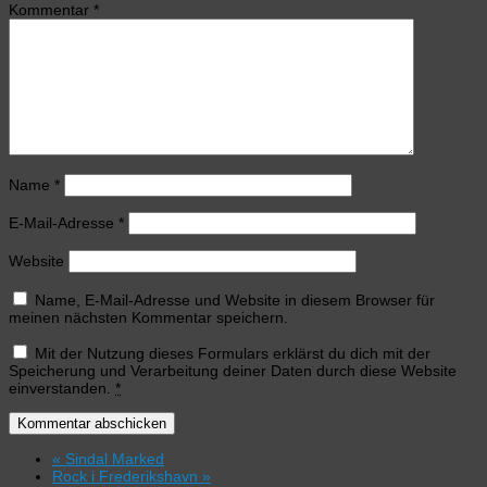
Kommentar
*
Name
*
E-Mail-Adresse
*
Website
Name, E-Mail-Adresse und Website in diesem Browser für
meinen nächsten Kommentar speichern.
Mit der Nutzung dieses Formulars erklärst du dich mit der
Speicherung und Verarbeitung deiner Daten durch diese Website
einverstanden.
*
«
Sindal Marked
Rock i Frederikshavn
»