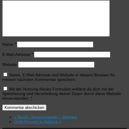
Name
*
E-Mail-Adresse
*
Website
Name, E-Mail-Adresse und Website in diesem Browser für
meinen nächsten Kommentar speichern.
Mit der Nutzung dieses Formulars erklärst du dich mit der
Speicherung und Verarbeitung deiner Daten durch diese Website
einverstanden.
*
«
Musik i Sommerlandet – Blokhus
Grøn Koncert in Aalborg
»