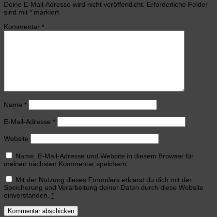
Deine E-Mail-Adresse wird nicht veröffentlicht.
Erforderliche Felder
sind mit
*
markiert
Kommentar
*
Name
*
E-Mail-Adresse
*
Website
Name, E-Mail-Adresse und Website in diesem Browser für
meinen nächsten Kommentar speichern.
Mit der Nutzung dieses Formulars erklärst du dich mit der
Speicherung und Verarbeitung deiner Daten durch diese Website
einverstanden.
*