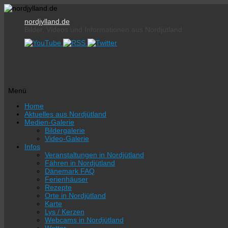
nordjylland.de
Bilder, Videos und Informationen aus Nordjütland
Menü
Zum
Home
Inhalt
Aktuelles aus Nordjütland
springen
Medien-Galerie
Bildergalerie
Video-Galerie
Infos
Veranstaltungen in Nordjütland
Fähren in Nordjütland
Dänemark FAQ
Ferienhäuser
Rezepte
Orte in Nordjütland
Karte
Lys / Kerzen
Webcams in Nordjütland