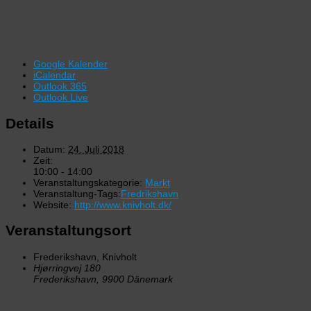
Google Kalender
iCalendar
Outlook 365
Outlook Live
Details
Datum:
24. Juli 2018
Zeit:
10:00 - 14:00
Veranstaltungskategorie:
Markt
Veranstaltung-Tags:
Fredrikshavn
Website:
http://www.knivholt.dk/
Veranstaltungsort
Frederikshavn, Knivholt
Hjørringvej 180
Frederikshavn
,
9900
Dänemark