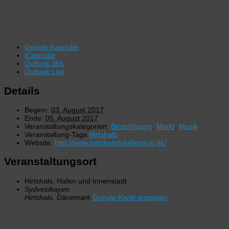
Google Kalender
iCalendar
Outlook 365
Outlook Live
Details
Beginn:
03. August 2017
Ende:
05. August 2017
Veranstaltungskategorien:
Besichtigung
,
Markt
,
Musik
Veranstaltung-Tags:
Hirtshals
Website:
http://www.hirtshalsfiskefestival.dk/
Veranstaltungsort
Hirtshals, Hafen und Innenstadt
Sydvestkayen
Hirtshals
,
Dänemark
Google Karte anzeigen