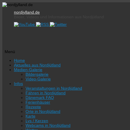
nordjylland.de
Bilder, Videos und Informationen aus Nordjütland
Menü
Zum
Home
Inhalt
Aktuelles aus Nordjütland
springen
Medien-Galerie
Bildergalerie
Video-Galerie
Infos
Veranstaltungen in Nordjütland
Fähren in Nordjütland
Dänemark FAQ
Ferienhäuser
Rezepte
Orte in Nordjütland
Karte
Lys / Kerzen
Webcams in Nordjütland