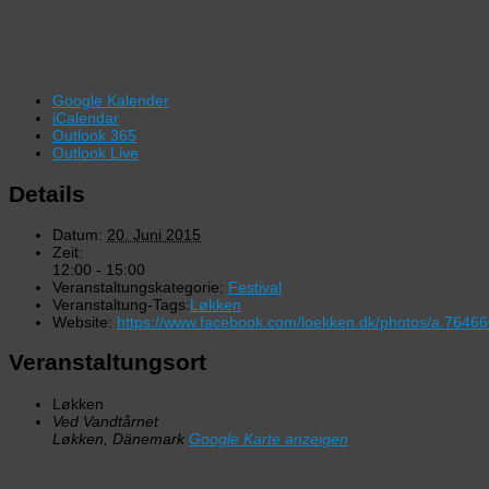
Google Kalender
iCalendar
Outlook 365
Outlook Live
Details
Datum:
20. Juni 2015
Zeit:
12:00 - 15:00
Veranstaltungskategorie:
Festival
Veranstaltung-Tags:
Løkken
Website:
https://www.facebook.com/loekken.dk/photos/a.76
Veranstaltungsort
Løkken
Ved Vandtårnet
Løkken
,
Dänemark
Google Karte anzeigen