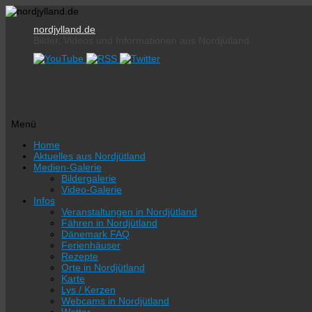
nordjylland.de
Bilder, Videos und Informationen aus Nordjütland
Menü
Zum
Home
Inhalt
Aktuelles aus Nordjütland
springen
Medien-Galerie
Bildergalerie
Video-Galerie
Infos
Veranstaltungen in Nordjütland
Fähren in Nordjütland
Dänemark FAQ
Ferienhäuser
Rezepte
Orte in Nordjütland
Karte
Lys / Kerzen
Webcams in Nordjütland