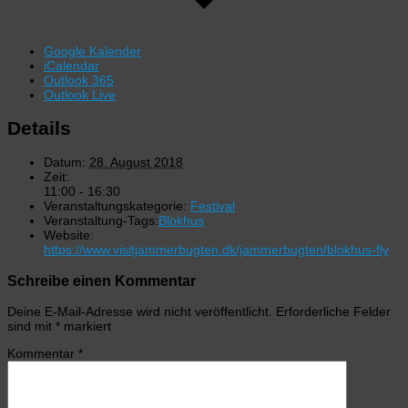
Google Kalender
iCalendar
Outlook 365
Outlook Live
Details
Datum:
28. August 2018
Zeit:
11:00 - 16:30
Veranstaltungskategorie:
Festival
Veranstaltung-Tags:
Blokhus
Website:
https://www.visitjammerbugten.dk/jammerbugten/blokhus-fly
Schreibe einen Kommentar
Deine E-Mail-Adresse wird nicht veröffentlicht.
Erforderliche Felder
sind mit
*
markiert
Kommentar
*