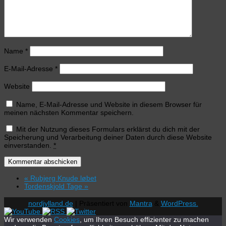
Name
*
E-Mail-Adresse
*
Website
Name, E-Mail-Adresse und Website in diesem Browser für
meinen nächsten Kommentar speichern.
Mit der Nutzung dieses Formulars erklärst du dich mit der
Speicherung und Verarbeitung deiner Daten durch diese Website
einverstanden.
*
«
Rubjerg Knude løbet
Tordenskjold Tage
»
nordjylland.de
| Präsentiert von
Mantra
&
WordPress.
Wir verwenden
Cookies
, um Ihren Besuch effizienter zu machen