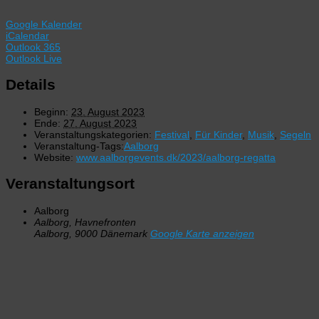
Google Kalender
iCalendar
Outlook 365
Outlook Live
Details
Beginn:
23. August 2023
Ende:
27. August 2023
Veranstaltungskategorien:
Festival
,
Für Kinder
,
Musik
,
Segeln
Veranstaltung-Tags:
Aalborg
Website:
www.aalborgevents.dk/2023/aalborg-regatta
Veranstaltungsort
Aalborg
Aalborg, Havnefronten
Aalborg
,
9000
Dänemark
Google Karte anzeigen