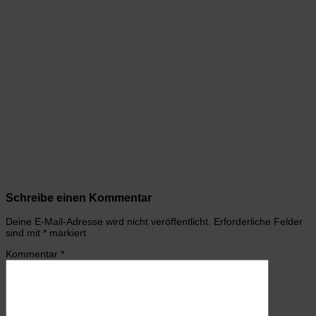
Schreibe einen Kommentar
Deine E-Mail-Adresse wird nicht veröffentlicht.
Erforderliche Felder
sind mit
*
markiert
Kommentar
*