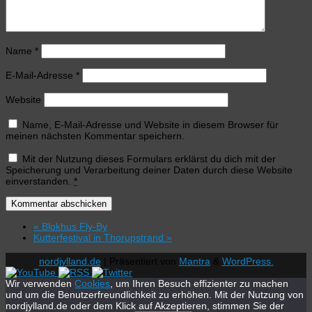
Name
*
E-Mail-Adresse
*
Website
Name, E-Mail-Adresse und Website in diesem Browser für
meinen nächsten Kommentar speichern.
Mit der Nutzung dieses Formulars erklärst du dich mit der
Speicherung und Verarbeitung deiner Daten durch diese Website
einverstanden.
*
«
Blokhus Fly-By
Kutterfestival in Thorupstrand
»
nordjylland.de
| Präsentiert von
Mantra
&
WordPress.
Wir verwenden
Cookies
, um Ihren Besuch effizienter zu machen
und um die Benutzerfreundlichkeit zu erhöhen. Mit der Nutzung von
nordjylland.de oder dem Klick auf Akzeptieren, stimmen Sie der