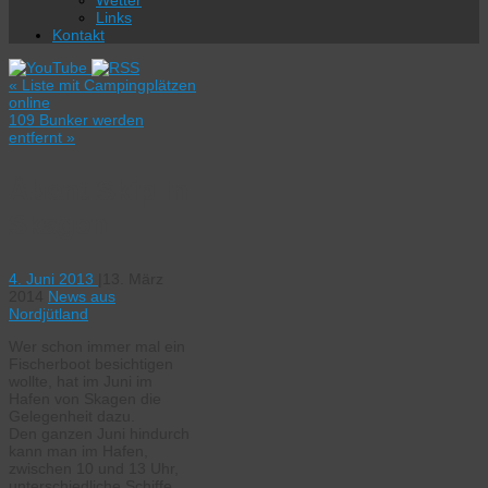
Wetter
Links
Kontakt
«
Liste mit Campingplätzen
online
109 Bunker werden
entfernt
»
Åbent Skip in
Skagen
4. Juni 2013
|
13. März
2014
News aus
Nordjütland
Wer schon immer mal ein
Fischerboot besichtigen
wollte, hat im Juni im
Hafen von Skagen die
Gelegenheit dazu.
Den ganzen Juni hindurch
kann man im Hafen,
zwischen 10 und 13 Uhr,
unterschiedliche Schiffe