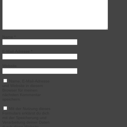
Name
*
E-Mail-Adresse
*
Website
Name, E-Mail-Adresse
und Website in diesem
Browser für meinen
nächsten Kommentar
speichern.
Mit der Nutzung dieses
Formulars erklärst du dich
mit der Speicherung und
Verarbeitung deiner Daten
durch diese Website