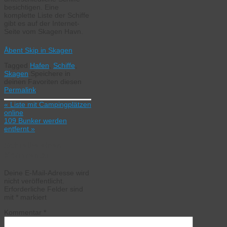
besichtigen. Eine
komplette Liste der Schiffe
gibt es auf der Internet-
Seite vom Skagen Havn.
Åbent Skip in Skagen
Tagged
Hafen
,
Schiffe
,
Skagen
.
Speichere in
deinen Favoriten diesen
Permalink
.
«
Liste mit Campingplätzen
online
109 Bunker werden
entfernt
»
Schreibe einen
Kommentar
Deine E-Mail-Adresse wird
nicht veröffentlicht.
Erforderliche Felder sind
mit
*
markiert
Kommentar
*