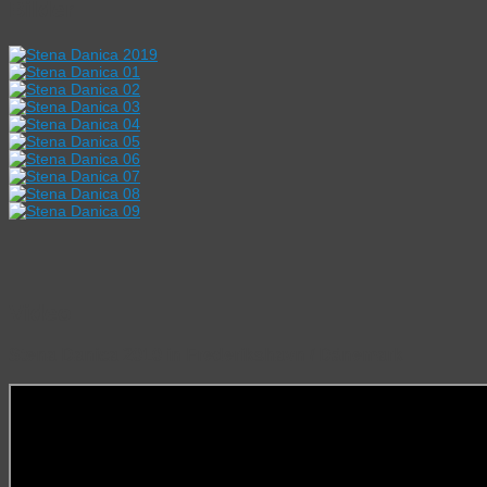
Bilder:
Video:
Stena Danica 2010 in Frederikshavn / Dänemark