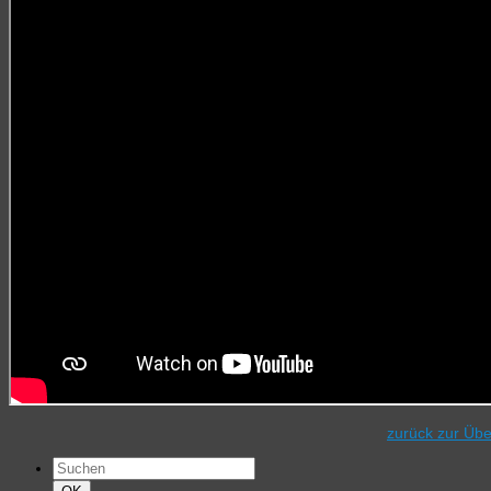
zurück zur Übe
Suchen
nach:
Suchen