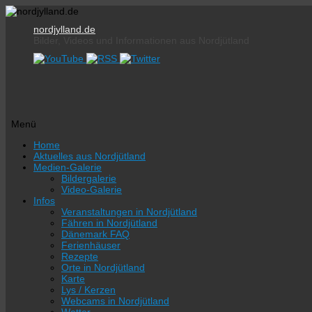
nordjylland.de
Bilder, Videos und Informationen aus Nordjütland
Menü
Zum
Home
Inhalt
Aktuelles aus Nordjütland
springen
Medien-Galerie
Bildergalerie
Video-Galerie
Infos
Veranstaltungen in Nordjütland
Fähren in Nordjütland
Dänemark FAQ
Ferienhäuser
Rezepte
Orte in Nordjütland
Karte
Lys / Kerzen
Webcams in Nordjütland