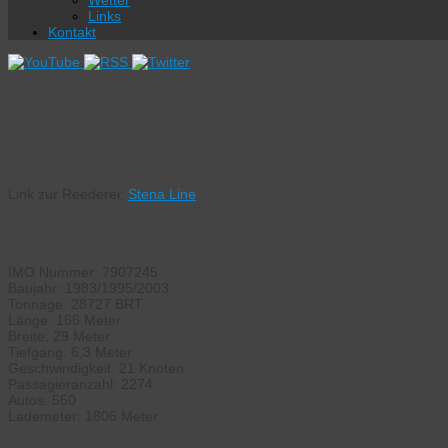
Wetter
Links
Kontakt
Stena Line – Stena Danica
Frederikshavn – Göteborg
Link zur Reederei:
Stena Line
Technische Daten:
IMO Nummer: 7907245
Baujahr: 1983/1995/2003
Tonnage: 28727 BRT
Länge: 155 Meter
Breite: 29 Meter
Tiefgang: 6,3 Meter
Geschwindigkeit: 21 Knoten
Passagieranzahl: 2274
Autos: 550
Lademeter: 1806 Meter