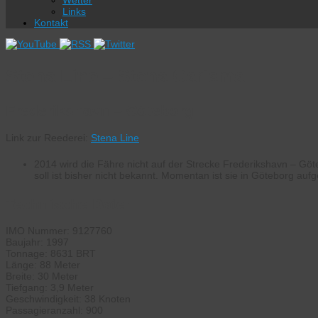
Wetter
Links
Kontakt
Stena Line – Stena Carisma
Frederikshavn – Göteborg
Link zur Reederei:
Stena Line
2014 wird die Fähre nicht auf der Strecke Frederikshavn – Göt
soll ist bisher nicht bekannt. Momentan ist sie in Göteborg aufg
Technische Daten:
IMO Nummer: 9127760
Baujahr: 1997
Tonnage: 8631 BRT
Länge: 88 Meter
Breite: 30 Meter
Tiefgang: 3,9 Meter
Geschwindigkeit: 38 Knoten
Passagieranzahl: 900