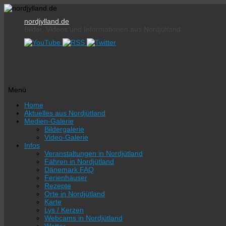
nordjylland.de
Bilder, Videos und Informationen aus Nordjütland
Menü
Zum
Home
Inhalt
Aktuelles aus Nordjütland
springen
Medien-Galerie
Bildergalerie
Video-Galerie
Infos
Veranstaltungen in Nordjütland
Fähren in Nordjütland
Dänemark FAQ
Ferienhäuser
Rezepte
Orte in Nordjütland
Karte
Lys / Kerzen
Webcams in Nordjütland