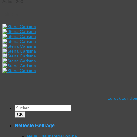
Autos: 200
Bilder:
zurück zur Übe
Suchen
nach:
Suchen
OK
Neueste Beiträge
Neue Urlaubsbilder online