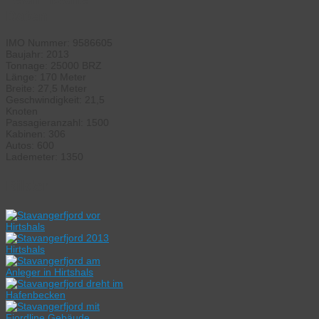
Daten:
IMO Nummer: 9586605
Baujahr: 2013
Tonnage: 25000 BRZ
Länge: 170 Meter
Breite: 27,5 Meter
Geschwindigkeit: 21,5
Knoten
Passagieranzahl: 1500
Kabinen: 306
Autos: 600
Lademeter: 1350
Bilder: