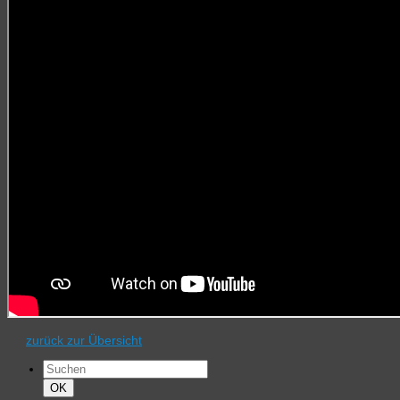
zurück zur Übersicht
Suchen
nach:
Suchen
OK