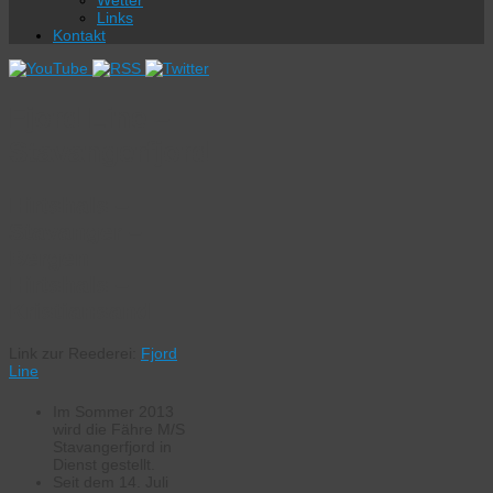
Wetter
Links
Kontakt
Fjord Line –
Stavangerfjord
Hirtshals –
Stavanger –
Bergen
Hirtshals –
Kristiansand
Link zur Reederei:
Fjord
Line
Im Sommer 2013
wird die Fähre M/S
Stavangerfjord in
Dienst gestellt.
Seit dem 14. Juli